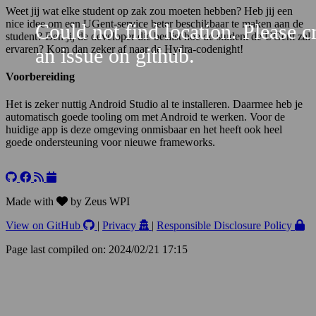
Weet jij wat elke student op zak zou moeten hebben? Heb jij een
nice idee om een UGent-service beter beschikbaar te maken aan de
Could not find location. Please c
student? Ben jij de developer die beslist hoe de student de UGent zal
ervaren? Kom dan zeker af naar de Hydra-codenight!
an issue on github.
Voorbereiding
Het is zeker nuttig Android Studio al te installeren. Daarmee heb je
automatisch goede tooling om met Android te werken. Voor de
huidige app is deze omgeving onmisbaar en het heeft ook heel
goede ondersteuning voor nieuwe frameworks.
Leaflet
+
−
Made with
by Zeus WPI
View on GitHub
|
Privacy
|
Responsible Disclosure Policy
Page last compiled on: 2024/02/21 17:15