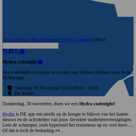
About
Contact
Blog
Events
Projecten
Cammie
Mirror
Hydra codenight
Een codenight om samen te werken aan nieuwe features voor in de
Hydra-app!
Thursday 30 November 2023 18:00
-
22:00
De Kelder
Donderdag, 30 november, doen we een
Hydra codenight
!
Hydra
is DE app om steeds op de hoogte te blijven van het laatste
nieuws en de activiteiten van jouw favoriete studentenverenigingen.
Lees de schamper, zoek hypersnel het restomenu op en veel meer….
Of dat is toch de bedoeling 👀 .